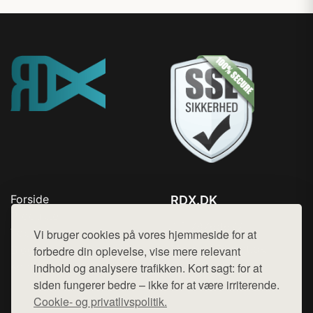
Forside
RDX.DK
Produkter
Tlf. 78768672
Top Rabatter
Vi bruger cookies på vores hjemmeside for at
Mail:
hej@want.dk
Blog
forbedre din oplevelse, vise mere relevant
Kontakt
indhold og analysere trafikken. Kort sagt: for at
Cookie- og privatlivspolitik
siden fungerer bedre – ikke for at være irriterende.
Cookie- og privatlivspolitik.