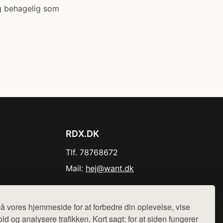
og behagelig som
RDX.DK
Tlf. 78768672
Mail:
hej@want.dk
Cookie- og privatlivspolitik
å vores hjemmeside for at forbedre din oplevelse, vise
ld og analysere trafikken. Kort sagt: for at siden fungerer