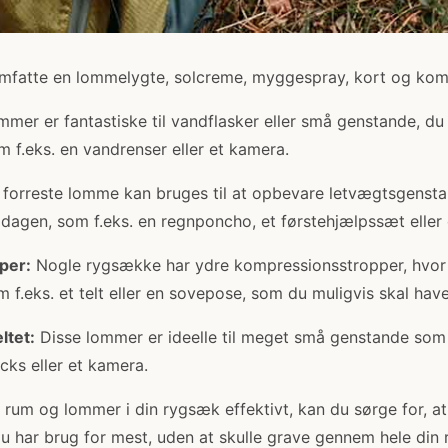
omfatte en lommelygte, solcreme, myggespray, kort og komp
mer er fantastiske til vandflasker eller små genstande, du
m f.eks. en vandrenser eller et kamera.
forreste lomme kan bruges til at opbevare letvægtsgensta
f dagen, som f.eks. en regnponcho, et førstehjælpssæt elle
per:
Nogle rygsække har ydre kompressionsstropper, hvor
 f.eks. et telt eller en sovepose, som du muligvis skal have
ltet:
Disse lommer er ideelle til meget små genstande som 
ks eller et kamera.
 rum og lommer i din rygsæk effektivt, kan du sørge for, at
du har brug for mest, uden at skulle grave gennem hele din