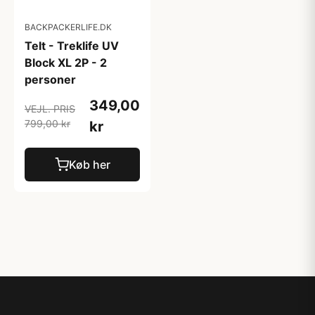
BACKPACKERLIFE.DK
Telt - Treklife UV
Block XL 2P - 2
personer
349,00
VEJL. PRIS
799,00 kr
kr
Køb her