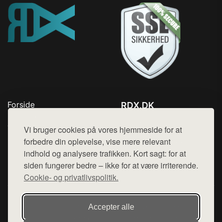
Forside
RDX.DK
Produkter
Tlf. 78768672
Top Rabatter
Vi bruger cookies på vores hjemmeside for at
Mail:
hej@want.dk
Blog
forbedre din oplevelse, vise mere relevant
Kontakt
indhold og analysere trafikken. Kort sagt: for at
Cookie- og privatlivspolitik
siden fungerer bedre – ikke for at være irriterende.
Cookie- og privatlivspolitik.
Denne side er en del af want.dk, der udgiver en række
Accepter alle
hjemmesider med præsentation af forskellige produkter fra