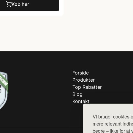
Køb her
Forside
Produkter
Top Rabatter
Blog
Kontakt
Vi bruger cookies p
mere relevant indho
bedre – ikke for at 