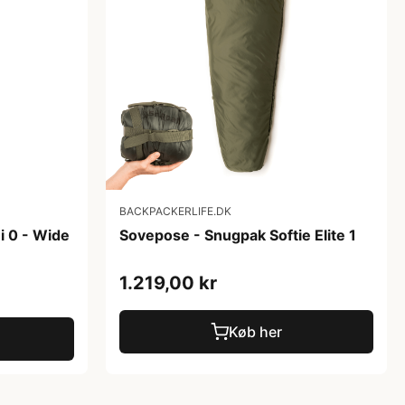
BACKPACKERLIFE.DK
i 0 - Wide
Sovepose - Snugpak Softie Elite 1
1.219,00 kr
Køb her