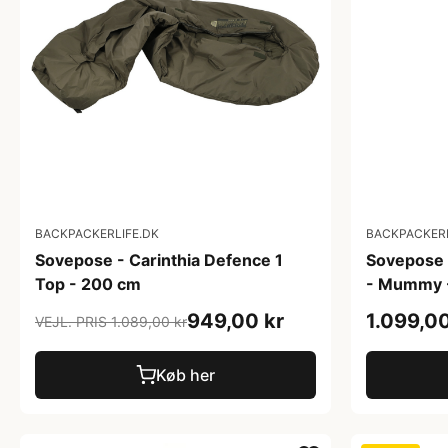
BACKPACKERLIFE.DK
BACKPACKERL
Sovepose - Carinthia Defence 1
Sovepose -
Top - 200 cm
- Mummy 
949,00 kr
1.099,00
VEJL. PRIS 1.089,00 kr
Køb her