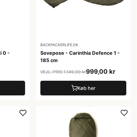
BACKPACKERLIFE.DK
i 0 -
Sovepose - Carinthia Defence 1 -
185 cm
999,00 kr
VEJL. PRIS 1.149,00 kr
Køb her