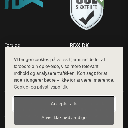
Forside
RDX.DK
Produkter
Tlf. 78768672
Top Rabatter
Vi bruger cookies på vores hjemmeside for at
Mail:
hej@want.dk
Blog
forbedre din oplevelse, vise mere relevant
Kontakt
indhold og analysere trafikken. Kort sagt: for at
Cookie- og privatlivspolitik
siden fungerer bedre – ikke for at være irriterende.
Cookie- og privatlivspolitik.
Denne side er en del af want.dk, der udgiver en række
Accepter alle
hjemmesider med præsentation af forskellige produkter fra
diverse webshops. Der sælges ikke varer fra denne side - vi
Afvis ikke‑nødvendige
henviser til de shops, som sælger varen. Vi har heller ikke