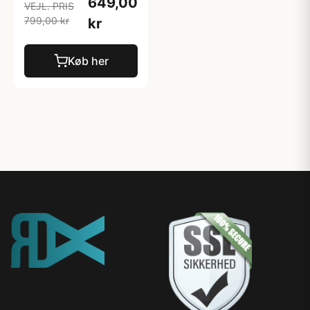
649,00
VEJL. PRIS
799,00 kr
kr
Køb her