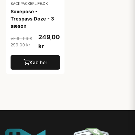
BACKPACKERLIFE.DK
Sovepose -
Trespass Doze - 3
sæson
249,00
VEJL. PRIS
299,00 kr
kr
Køb her