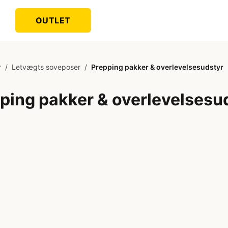
OUTLET
r
/
Letvægts soveposer
/
Prepping pakker & overlevelsesudstyr
ping pakker & overlevelsesu