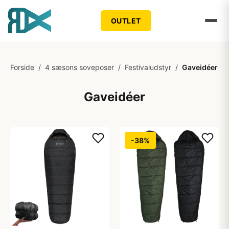
OUTLET
Forside
/
4 sæsons soveposer
/
Festivaludstyr
/
Gaveidéer
Gaveidéer
-38%