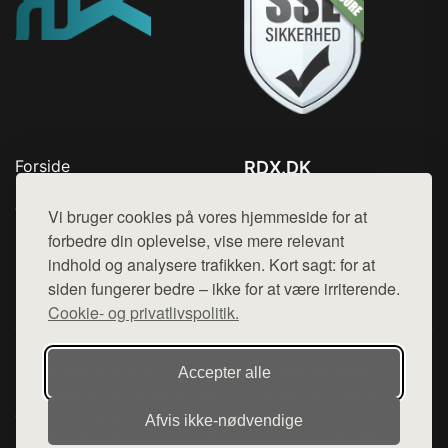
Forside
RDX.DK
Produkter
Tlf. 78768672
Top Rabatter
Vi bruger cookies på vores hjemmeside for at
Mail:
hej@want.dk
Blog
forbedre din oplevelse, vise mere relevant
Kontakt
indhold og analysere trafikken. Kort sagt: for at
Cookie- og privatlivspolitik
siden fungerer bedre – ikke for at være irriterende.
Cookie- og privatlivspolitik.
Denne side er en del af want.dk, der udgiver en række
Accepter alle
hjemmesider med præsentation af forskellige produkter fra
diverse webshops. Der sælges ikke varer fra denne side - vi
Afvis ikke‑nødvendige
henviser til de shops, som sælger varen. Vi har heller ikke