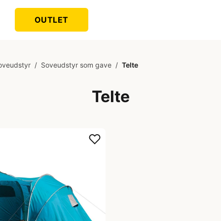
OUTLET
oveudstyr
/
Soveudstyr som gave
/
Telte
Telte