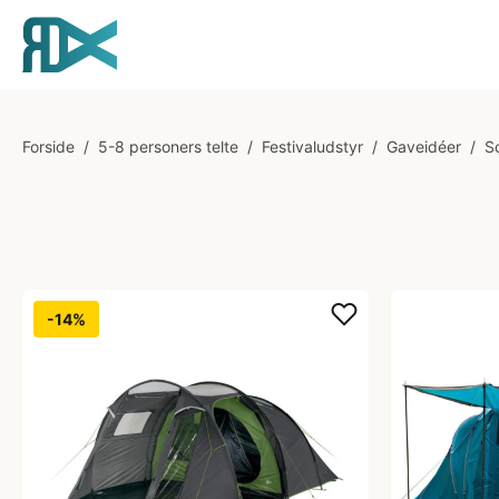
Forside
/
5-8 personers telte
/
Festivaludstyr
/
Gaveidéer
/
S
-14%