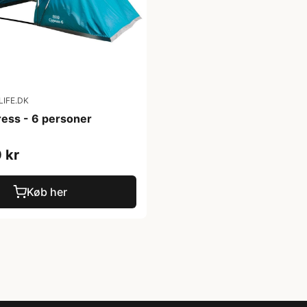
IFE.DK
ress - 6 personer
 kr
Køb her