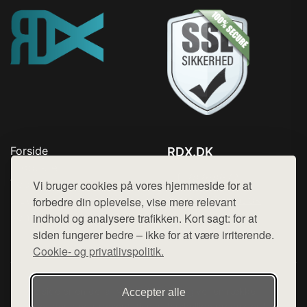
Forside
RDX.DK
Produkter
Tlf. 78768672
Top Rabatter
Vi bruger cookies på vores hjemmeside for at
Mail:
hej@want.dk
Blog
forbedre din oplevelse, vise mere relevant
Kontakt
indhold og analysere trafikken. Kort sagt: for at
Cookie- og privatlivspolitik
siden fungerer bedre – ikke for at være irriterende.
Cookie- og privatlivspolitik.
Denne side er en del af want.dk, der udgiver en række
Accepter alle
hjemmesider med præsentation af forskellige produkter fra