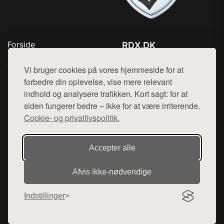
Forside
RDX.DK
Produkter
Tlf. 78768672
Top Rabatter
Vi bruger cookies på vores hjemmeside for at
Mail:
hej@want.dk
Blog
forbedre din oplevelse, vise mere relevant
Kontakt
indhold og analysere trafikken. Kort sagt: for at
Cookie- og privatlivspolitik
siden fungerer bedre – ikke for at være irriterende.
Cookie- og privatlivspolitik.
Denne side er en del af want.dk, der udgiver en række
Accepter alle
hjemmesider med præsentation af forskellige produkter fra
diverse webshops. Der sælges ikke varer fra denne side - vi
Afvis ikke‑nødvendige
henviser til de shops, som sælger varen. Vi har heller ikke
varerne på lager.
Indstillinger
© 2026 rdx.dk. Alle rettigheder forbeholdes.