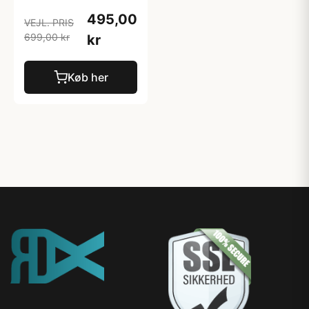
495,00
VEJL. PRIS
699,00 kr
kr
Køb her