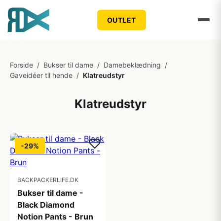
OUTLET
Forside
/
Bukser til dame
/
Damebeklædning
/
Gaveidéer til hende
/
Klatreudstyr
Klatreudstyr
-29%
BACKPACKERLIFE.DK
Bukser til dame -
Black Diamond
Notion Pants - Brun