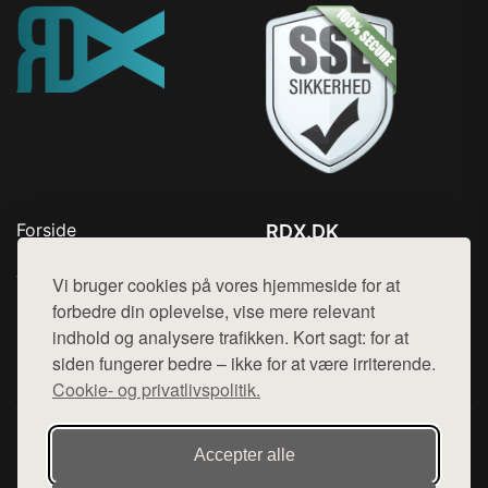
Forside
RDX.DK
Produkter
Tlf. 78768672
Top Rabatter
Vi bruger cookies på vores hjemmeside for at
Mail:
hej@want.dk
Blog
forbedre din oplevelse, vise mere relevant
Kontakt
indhold og analysere trafikken. Kort sagt: for at
Cookie- og privatlivspolitik
siden fungerer bedre – ikke for at være irriterende.
Cookie- og privatlivspolitik.
Denne side er en del af want.dk, der udgiver en række
Accepter alle
hjemmesider med præsentation af forskellige produkter fra