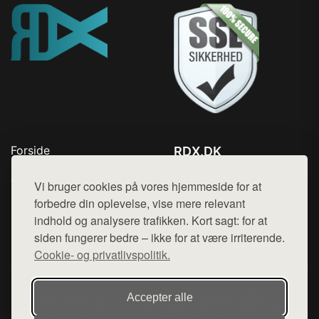
Forside
RDX.DK
Produkter
Tlf. 78768672
Top Rabatter
Vi bruger cookies på vores hjemmeside for at
Mail:
hej@want.dk
Blog
forbedre din oplevelse, vise mere relevant
Kontakt
indhold og analysere trafikken. Kort sagt: for at
Cookie- og privatlivspolitik
siden fungerer bedre – ikke for at være irriterende.
Cookie- og privatlivspolitik.
Denne side er en del af want.dk, der udgiver en række
Accepter alle
hjemmesider med præsentation af forskellige produkter fra