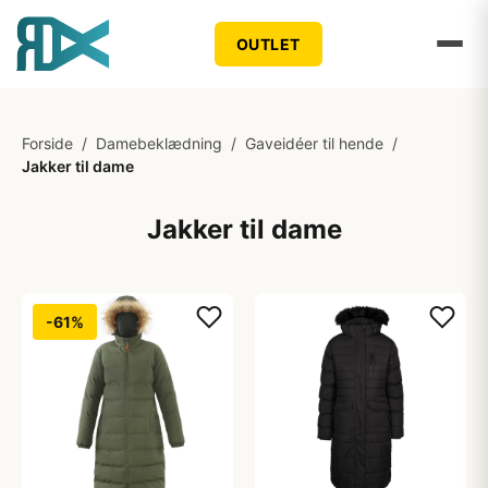
OUTLET
Forside
/
Damebeklædning
/
Gaveidéer til hende
/
Jakker til dame
Jakker til dame
-61%