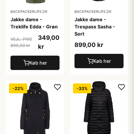
BACKPACKERLIFE.DK
BACKPACKERLIFE.DK
Jakke dame -
Jakke dame -
Treklife Edda - Grøn
Trespass Sasha -
Sort
349,00
VEJL. PRIS
899,00 kr
899,00 kr
kr
Køb her
Køb her
-22%
-33%