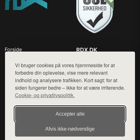
Forside
RDX.DK
Produkter
Tlf. 78768672
Top Rabatter
Vi bruger cookies på vores hjemmeside for at
Mail:
hej@want.dk
Blog
forbedre din oplevelse, vise mere relevant
Kontakt
indhold og analysere trafikken. Kort sagt: for at
Cookie- og privatlivspolitik
siden fungerer bedre – ikke for at være irriterende.
Cookie- og privatlivspolitik.
Denne side er en del af want.dk, der udgiver en række
Accepter alle
hjemmesider med præsentation af forskellige produkter fra
diverse webshops. Der sælges ikke varer fra denne side - vi
Afvis ikke‑nødvendige
henviser til de shops, som sælger varen. Vi har heller ikke