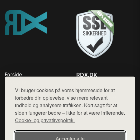
Forside
RDX.DK
Produkter
Tlf. 78768672
Top Rabatter
Vi bruger cookies på vores hjemmeside for at
Mail:
hej@want.dk
Blog
forbedre din oplevelse, vise mere relevant
Kontakt
indhold og analysere trafikken. Kort sagt: for at
Cookie- og privatlivspolitik
siden fungerer bedre – ikke for at være irriterende.
Cookie- og privatlivspolitik.
Denne side er en del af want.dk, der udgiver en række
Accepter alle