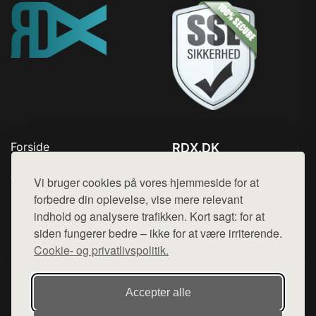
Forside
RDX.DK
Produkter
Tlf. 78768672
Top Rabatter
Vi bruger cookies på vores hjemmeside for at
Mail:
hej@want.dk
Blog
forbedre din oplevelse, vise mere relevant
Kontakt
indhold og analysere trafikken. Kort sagt: for at
Cookie- og privatlivspolitik
siden fungerer bedre – ikke for at være irriterende.
Cookie- og privatlivspolitik.
Denne side er en del af want.dk, der udgiver en række
Accepter alle
hjemmesider med præsentation af forskellige produkter fra