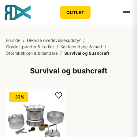
OUTLET
Forside
/
Diverse overlevelsesudstyr
/
Gryder, pander & kedler
/
Køkkenudstyr & mad
/
Stormkøkken & brændere
/
Survival og bushcraft
Survival og bushcraft
-33%