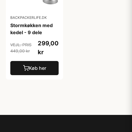
BACKPACKERLIFE.DK
Stormkøkken med
kedel - 9 dele
299,00
VEJL. PRIS
449,00 kr
kr
Køb her