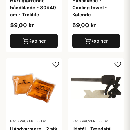
Hurtigtørrende
Håndklæde -
håndklæde - 80x40
Cooling towel -
cm - Treklife
Kølende
59,00 kr
59,00 kr
Køb her
Køb her
BACKPACKERLIFE.DK
BACKPACKERLIFE.DK
Håndvarmere - 2 stk
Ildstål - Tændstål