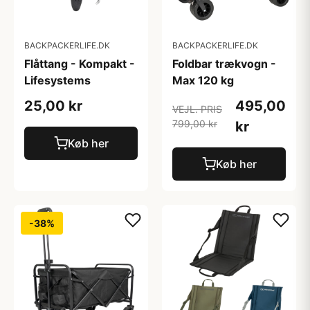
BACKPACKERLIFE.DK
BACKPACKERLIFE.DK
Flåttang - Kompakt -
Foldbar trækvogn -
Lifesystems
Max 120 kg
25,00 kr
495,00
VEJL. PRIS
799,00 kr
kr
Køb her
Køb her
-38%