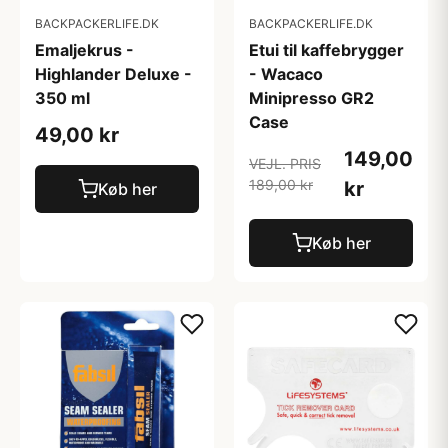
BACKPACKERLIFE.DK
BACKPACKERLIFE.DK
Emaljekrus -
Etui til kaffebrygger
Highlander Deluxe -
- Wacaco
350 ml
Minipresso GR2
Case
49,00 kr
149,00
VEJL. PRIS
189,00 kr
kr
Køb her
Køb her