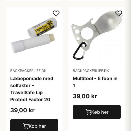
BACKPACKERLIFE.DK
BACKPACKERLIFE.DK
Læbepomade med
Multitool - 5 foon in
solfaktor -
1
TravelSafe Lip
39,00 kr
Protect Factor 20
39,00 kr
Køb her
Køb her