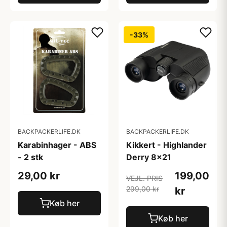
-33%
BACKPACKERLIFE.DK
BACKPACKERLIFE.DK
Karabinhager - ABS
Kikkert - Highlander
- 2 stk
Derry 8x21
29,00 kr
199,00
VEJL. PRIS
299,00 kr
kr
Køb her
Køb her