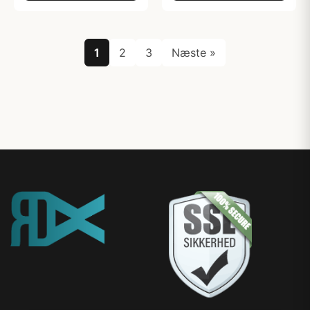
1
2
3
Næste »