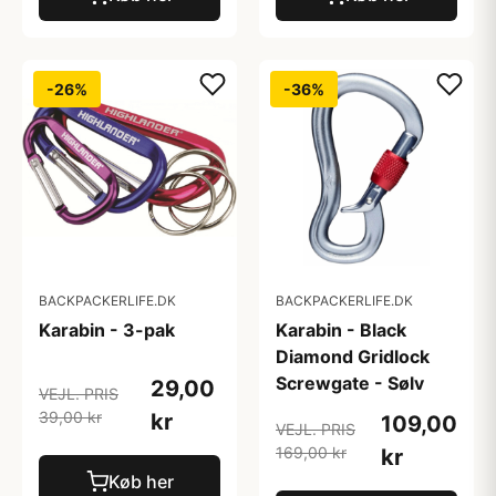
-26%
-36%
BACKPACKERLIFE.DK
BACKPACKERLIFE.DK
Karabin - 3-pak
Karabin - Black
Diamond Gridlock
Screwgate - Sølv
29,00
VEJL. PRIS
39,00 kr
kr
109,00
VEJL. PRIS
169,00 kr
kr
Køb her