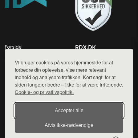
Forside
RDX.DK
Produkter
Tlf. 78768672
Top Rabatter
Vi bruger cookies på vores hjemmeside for at
Mail:
hej@want.dk
Blog
forbedre din oplevelse, vise mere relevant
Kontakt
indhold og analysere trafikken. Kort sagt: for at
Cookie- og privatlivspolitik
siden fungerer bedre – ikke for at være irriterende.
Cookie- og privatlivspolitik.
Denne side er en del af want.dk, der udgiver en række
Accepter alle
hjemmesider med præsentation af forskellige produkter fra
diverse webshops. Der sælges ikke varer fra denne side - vi
Afvis ikke‑nødvendige
henviser til de shops, som sælger varen. Vi har heller ikke
varerne på lager.