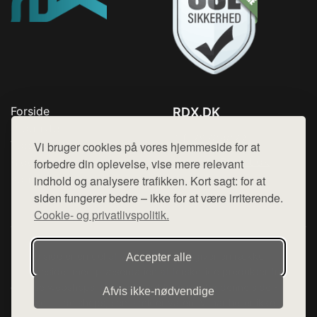
Forside
RDX.DK
Produkter
Tlf. 78768672
Top Rabatter
Vi bruger cookies på vores hjemmeside for at
Mail:
hej@want.dk
Blog
forbedre din oplevelse, vise mere relevant
Kontakt
indhold og analysere trafikken. Kort sagt: for at
Cookie- og privatlivspolitik
siden fungerer bedre – ikke for at være irriterende.
Cookie- og privatlivspolitik.
Denne side er en del af want.dk, der udgiver en række
Accepter alle
hjemmesider med præsentation af forskellige produkter fra
diverse webshops. Der sælges ikke varer fra denne side - vi
Afvis ikke‑nødvendige
henviser til de shops, som sælger varen. Vi har heller ikke