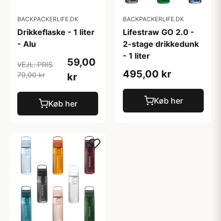
BACKPACKERLIFE.DK
BACKPACKERLIFE.DK
Drikkeflaske - 1 liter
Lifestraw GO 2.0 -
- Alu
2-stage drikkedunk
- 1 liter
59,00
VEJL. PRIS
495,00 kr
79,00 kr
kr
Køb her
Køb her