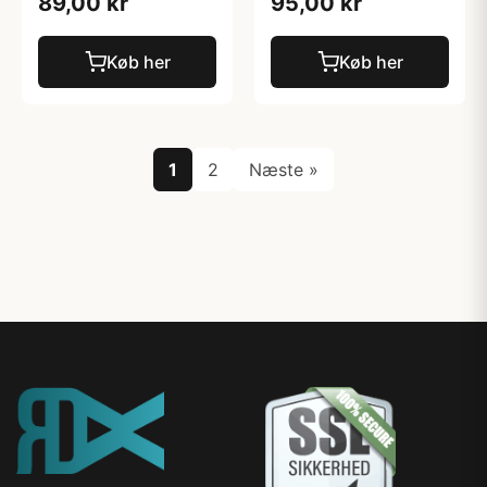
89,00 kr
95,00 kr
Køb her
Køb her
1
2
Næste »