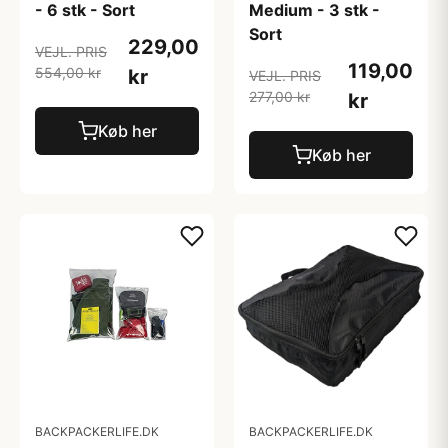
- 6 stk - Sort
Medium - 3 stk -
Sort
229,00
VEJL. PRIS
119,00
554,00 kr
kr
VEJL. PRIS
277,00 kr
kr
Køb her
Køb her
BACKPACKERLIFE.DK
BACKPACKERLIFE.DK