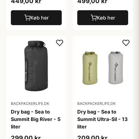
449,00 kr
499,00 kr
Køb her
Køb her
BACKPACKERLIFE.DK
BACKPACKERLIFE.DK
Dry bag - Sea to
Dry bag - Sea to
Summit Big River - 5
Summit Ultra-Sil - 13
liter
liter
299,00 kr
209,00 kr