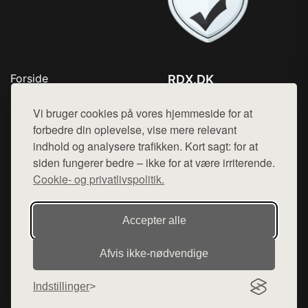
Forside
RDX.DK
Produkter
Tlf. 78768672
Top Rabatter
Vi bruger cookies på vores hjemmeside for at
Mail:
hej@want.dk
Blog
forbedre din oplevelse, vise mere relevant
Kontakt
indhold og analysere trafikken. Kort sagt: for at
Cookie- og privatlivspolitik
siden fungerer bedre – ikke for at være irriterende.
Cookie- og privatlivspolitik.
Denne side er en del af want.dk, der udgiver en række
Accepter alle
hjemmesider med præsentation af forskellige produkter fra
diverse webshops. Der sælges ikke varer fra denne side - vi
Afvis ikke‑nødvendige
henviser til de shops, som sælger varen. Vi har heller ikke
varerne på lager.
Indstillinger