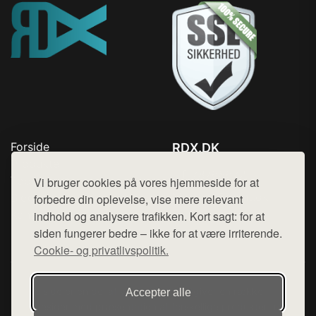
Forside
RDX.DK
Produkter
Tlf. 78768672
Top Rabatter
Vi bruger cookies på vores hjemmeside for at
Mail:
hej@want.dk
Blog
forbedre din oplevelse, vise mere relevant
Kontakt
indhold og analysere trafikken. Kort sagt: for at
Cookie- og privatlivspolitik
siden fungerer bedre – ikke for at være irriterende.
Cookie- og privatlivspolitik.
Denne side er en del af want.dk, der udgiver en række
Accepter alle
hjemmesider med præsentation af forskellige produkter fra