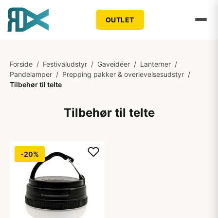
OUTLET
Forside
/
Festivaludstyr
/
Gaveidéer
/
Lanterner
/
Pandelamper
/
Prepping pakker & overlevelsesudstyr
/
Tilbehør til telte
Tilbehør til telte
-20%