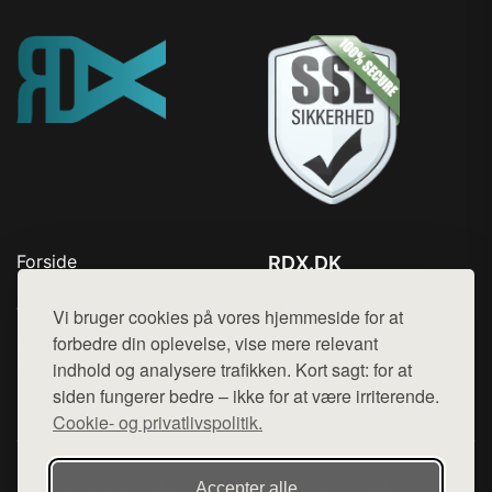
Forside
RDX.DK
Produkter
Tlf. 78768672
Top Rabatter
Vi bruger cookies på vores hjemmeside for at
Mail:
hej@want.dk
Blog
forbedre din oplevelse, vise mere relevant
Kontakt
indhold og analysere trafikken. Kort sagt: for at
Cookie- og privatlivspolitik
siden fungerer bedre – ikke for at være irriterende.
Cookie- og privatlivspolitik.
Denne side er en del af want.dk, der udgiver en række
Accepter alle