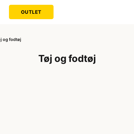
OUTLET
j og fodtøj
Tøj og fodtøj