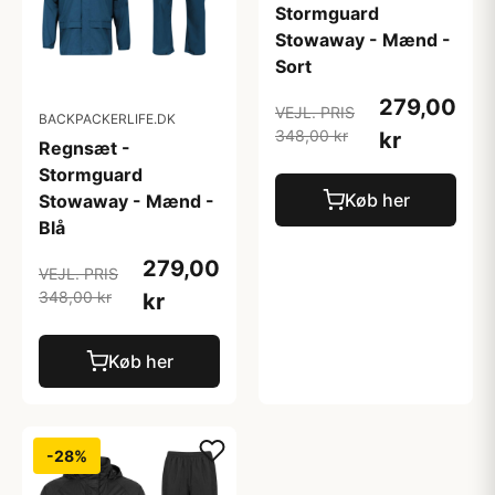
Stormguard
Stowaway - Mænd -
Sort
279,00
VEJL. PRIS
BACKPACKERLIFE.DK
348,00 kr
kr
Regnsæt -
Stormguard
Køb her
Stowaway - Mænd -
Blå
279,00
VEJL. PRIS
348,00 kr
kr
Køb her
-28%