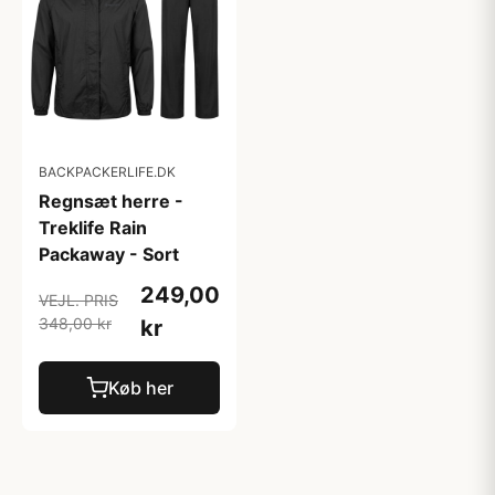
BACKPACKERLIFE.DK
Regnsæt herre -
Treklife Rain
Packaway - Sort
249,00
VEJL. PRIS
348,00 kr
kr
Køb her