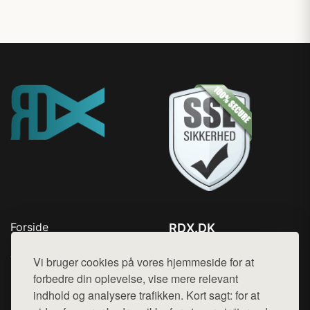
Forside
RDX.DK
Produkter
Tlf. 78768672
Top Rabatter
Vi bruger cookies på vores hjemmeside for at
Mail:
hej@want.dk
Blog
forbedre din oplevelse, vise mere relevant
Kontakt
indhold og analysere trafikken. Kort sagt: for at
Cookie- og privatlivspolitik