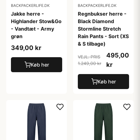
BACKPACKERLIFE.DK
BACKPACKERLIFE.DK
Jakke herre -
Regnbukser herre -
Highlander Stow&Go
Black Diamond
- Vandtæt - Army
Stormline Stretch
grøn
Rain Pants - Sort (XS
& S tilbage)
349,00 kr
495,00
VEJL. PRIS
1.249,00 kr
kr
Køb her
Køb her