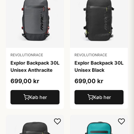
REVOLUTIONRACE
REVOLUTIONRACE
Explor Backpack 30L
Explor Backpack 30L
Unisex Anthracite
Unisex Black
699,00 kr
699,00 kr
Køb her
Køb her