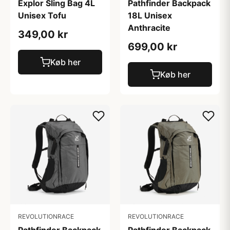
Explor Sling Bag 4L
Pathfinder Backpack
Unisex Tofu
18L Unisex
Anthracite
349,00 kr
699,00 kr
Køb her
Køb her
REVOLUTIONRACE
REVOLUTIONRACE