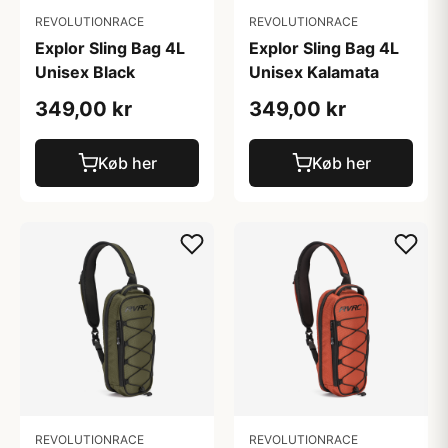
REVOLUTIONRACE
REVOLUTIONRACE
Explor Sling Bag 4L
Explor Sling Bag 4L
Unisex Black
Unisex Kalamata
349,00 kr
349,00 kr
Køb her
Køb her
REVOLUTIONRACE
REVOLUTIONRACE