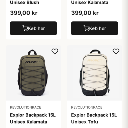
Unisex Blush
Unisex Kalamata
399,00 kr
399,00 kr
Køb her
Køb her
REVOLUTIONRACE
REVOLUTIONRACE
Explor Backpack 15L
Explor Backpack 15L
Unisex Kalamata
Unisex Tofu