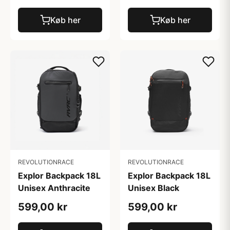
Køb her
Køb her
REVOLUTIONRACE
REVOLUTIONRACE
Explor Backpack 18L
Explor Backpack 18L
Unisex Anthracite
Unisex Black
599,00 kr
599,00 kr