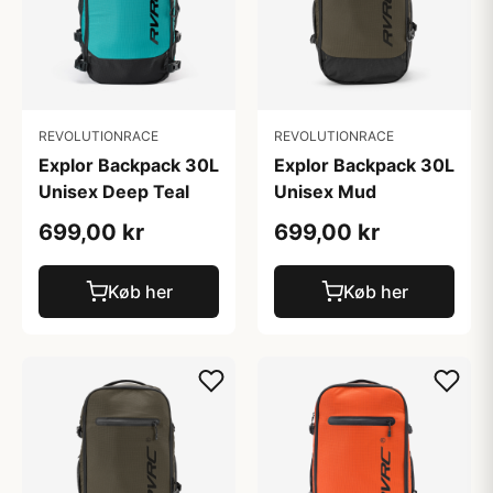
REVOLUTIONRACE
REVOLUTIONRACE
Explor Backpack 30L
Explor Backpack 30L
Unisex Deep Teal
Unisex Mud
699,00 kr
699,00 kr
Køb her
Køb her