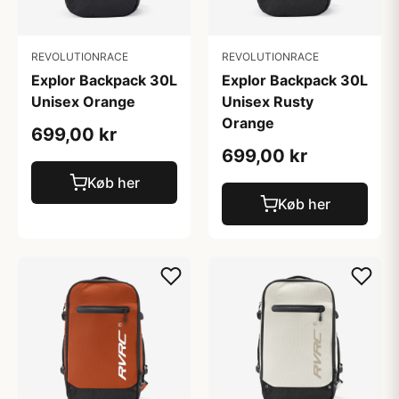
REVOLUTIONRACE
REVOLUTIONRACE
Explor Backpack 30L
Explor Backpack 30L
Unisex Orange
Unisex Rusty
Orange
699,00 kr
699,00 kr
Køb her
Køb her