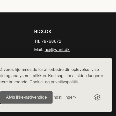
RDX.DK
Tlf. 78768672
Mail:
hej@want.dk
Cookie- og privatlivspolitik
å vores hjemmeside for at forbedre din oplevelse, vise
ld og analysere trafikken. Kort sagt: for at siden fungerer
være irriterende.
Cookie- og privatlivspolitik.
r sælges ikke varer fra denne side - vi henviser til de shops,
Afvis ikke‑nødvendige
Indstillinger