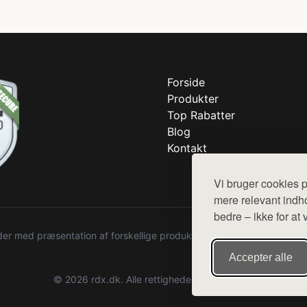
Forside
Produkter
Top Rabatter
Blog
Kontakt
Vi bruger cookies p
mere relevant indho
bedre – ikke for at 
r med præsentation af forskellige produkter fra diverse webshops. De
Accepter alle
© 2026 rdx.dk. Alle rettigheder forbeholdes.