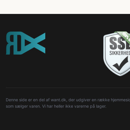
Denne side er en del af want.dk, der udgiver en række hjemmeside
som sælger varen. Vi har heller ikke varerne på lager.