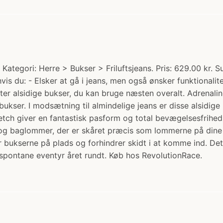
Kategori: Herre > Bukser > Friluftsjeans. Pris: 629.00 kr
 hvis du: - Elsker at gå i jeans, men også ønsker funktiona
ter alsidige bukser, du kan bruge næsten overalt. Adrenali
kser. I modsætning til almindelige jeans er disse alsidige 
etch giver en fantastisk pasform og total bevægelsesfrihed
og baglommer, der er skåret præcis som lommerne på dine y
 bukserne på plads og forhindrer skidt i at komme ind. Det
spontane eventyr året rundt. Køb hos RevolutionRace.