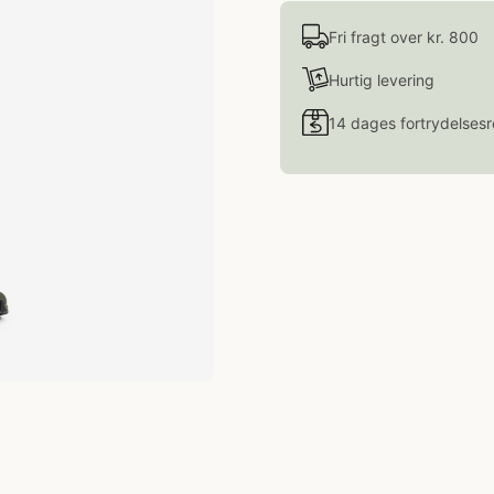
Fri fragt over kr. 800
Hurtig levering
14 dages fortrydelsesr