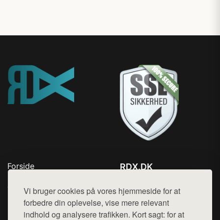
Forside
RDX.DK
Produkter
Tlf. 78768672
Top Rabatter
Vi bruger cookies på vores hjemmeside for at
Mail:
hej@want.dk
Blog
forbedre din oplevelse, vise mere relevant
Kontakt
indhold og analysere trafikken. Kort sagt: for at