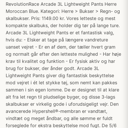
RevolutionRace Arcade 3L Lightweight Pants Herre
Moroccan Blue. Kategori: Herre > Bukser > Regn- og
skalbukser. Pris: 1149.00 kr. Vores letteste og mest
kompakte skalbuks, der holder dig tør på lange ture.
Arcade 3L Lightweight Pants er et fantastisk valg,
hvis du: - Elsker at tage på længere vandreture
uanset vejret - Er en af dem, der tæller hvert gram
og normalt går efter den letteste mulighed - Har høje
krav til kvalitet og funktion - Er fysisk aktiv og har
brug for bukser, der ånder godt. Arcade 3L
Lightweight Pants giver dig fantastisk beskyttelse
mod vejret i ét let stykke tøj, som nemt kan pakkes
sammen i sin egen lomme. De er designet til at klare
alt fra let regn til pludselige byger, og disse 3-lags
skalbukser er virkelig gode i uforudsigeligt vejr. Den
avancerede Hypershell®-membran er vandtæt,
vindtæt og meget åndbar, og alle sømme er fuldt
forseglede for ekstra beskyttelse mod fugt. De 5/6