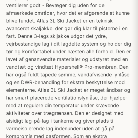
ventilerer godt - Bevæger dig uden for de
afmærkede områder, hvor det er afgørende at kunne
blive fundet. Atlas 3L Ski Jacket er en teknisk
avanceret skaljakke, der gør dig klar til pisterne i en
fart. Denne 3-lags skijakke udgør det ydre,
vejrbestandige lag i dit lagdelte system og holder dig
tør og komfortabel under næsten alle forhold. Den er
lavet af genanvendte materialer og udstyret med en
vandtæt og vindtæt Hypershell® Pro-membran. Den
har også fuldt tapede sømme, vandafvisende lynlåse
og en DWR-behandling for ekstra beskyttelse mod
elementerne. Atlas 3L Ski Jacket er meget åndbar og
har smart placerede ventilationslynlåse, der hjælper
med at regulere din temperatur under krævende
aktiviteter over trægrænsen. Den er designet med
alsidigt lag-på-lag i tankerne og giver plads til
varmeisolerende lag indenunder uden at gå på
kompromis med pasformen. Som en ekstra