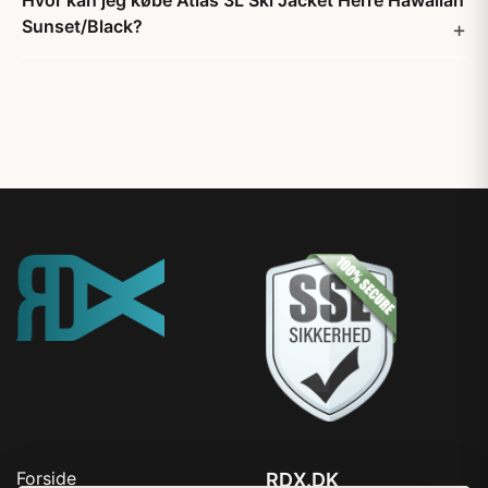
Hvor kan jeg købe Atlas 3L Ski Jacket Herre Hawaiian
Sunset/Black?
Forside
RDX.DK