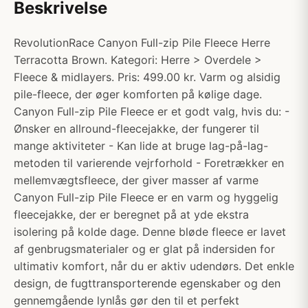
Beskrivelse
RevolutionRace Canyon Full-zip Pile Fleece Herre
Terracotta Brown. Kategori: Herre > Overdele >
Fleece & midlayers. Pris: 499.00 kr. Varm og alsidig
pile-fleece, der øger komforten på kølige dage.
Canyon Full-zip Pile Fleece er et godt valg, hvis du: -
Ønsker en allround-fleecejakke, der fungerer til
mange aktiviteter - Kan lide at bruge lag-på-lag-
metoden til varierende vejrforhold - Foretrækker en
mellemvægtsfleece, der giver masser af varme
Canyon Full-zip Pile Fleece er en varm og hyggelig
fleecejakke, der er beregnet på at yde ekstra
isolering på kolde dage. Denne bløde fleece er lavet
af genbrugsmaterialer og er glat på indersiden for
ultimativ komfort, når du er aktiv udendørs. Det enkle
design, de fugttransporterende egenskaber og den
gennemgående lynlås gør den til et perfekt