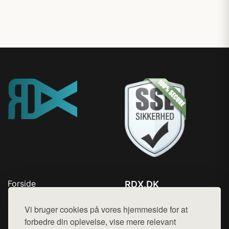
Forside
RDX.DK
Produkter
Tlf. 78768672
Top Rabatter
Vi bruger cookies på vores hjemmeside for at
Mail:
hej@want.dk
Blog
forbedre din oplevelse, vise mere relevant