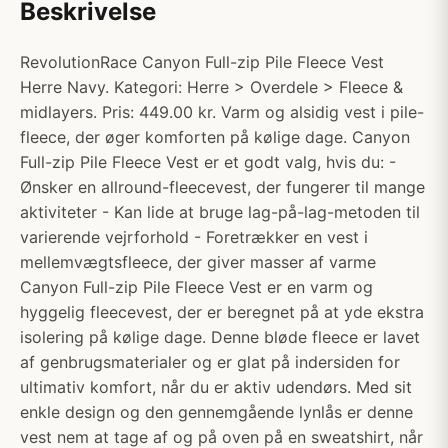
Beskrivelse
RevolutionRace Canyon Full-zip Pile Fleece Vest
Herre Navy. Kategori: Herre > Overdele > Fleece &
midlayers. Pris: 449.00 kr. Varm og alsidig vest i pile-
fleece, der øger komforten på kølige dage. Canyon
Full-zip Pile Fleece Vest er et godt valg, hvis du: -
Ønsker en allround-fleecevest, der fungerer til mange
aktiviteter - Kan lide at bruge lag-på-lag-metoden til
varierende vejrforhold - Foretrækker en vest i
mellemvægtsfleece, der giver masser af varme
Canyon Full-zip Pile Fleece Vest er en varm og
hyggelig fleecevest, der er beregnet på at yde ekstra
isolering på kølige dage. Denne bløde fleece er lavet
af genbrugsmaterialer og er glat på indersiden for
ultimativ komfort, når du er aktiv udendørs. Med sit
enkle design og den gennemgående lynlås er denne
vest nem at tage af og på oven på en sweatshirt, når