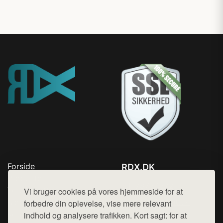
Forside
RDX.DK
Produkter
Tlf. 78768672
Top Rabatter
Vi bruger cookies på vores hjemmeside for at
Mail:
hej@want.dk
Blog
forbedre din oplevelse, vise mere relevant
Kontakt
indhold og analysere trafikken. Kort sagt: for at
Cookie- og privatlivspolitik