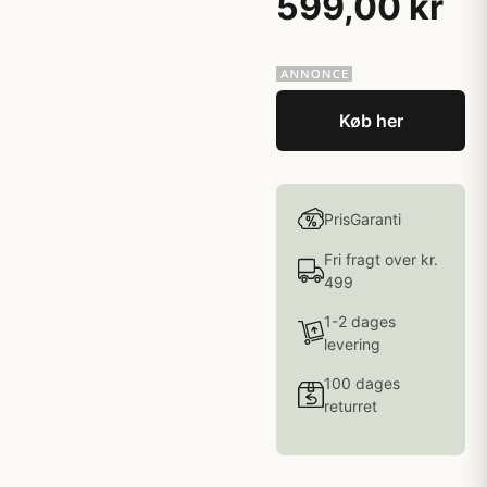
599,00 kr
Køb her
PrisGaranti
Fri fragt over kr.
499
1-2 dages
levering
100 dages
returret