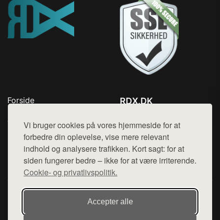
Forside
RDX.DK
Produkter
Tlf. 78768672
Top Rabatter
Vi bruger cookies på vores hjemmeside for at
Mail:
hej@want.dk
Blog
forbedre din oplevelse, vise mere relevant
Kontakt
indhold og analysere trafikken. Kort sagt: for at
Cookie- og privatlivspolitik
siden fungerer bedre – ikke for at være irriterende.
Cookie- og privatlivspolitik.
Denne side er en del af want.dk, der udgiver en række
Accepter alle
hjemmesider med præsentation af forskellige produkter fra