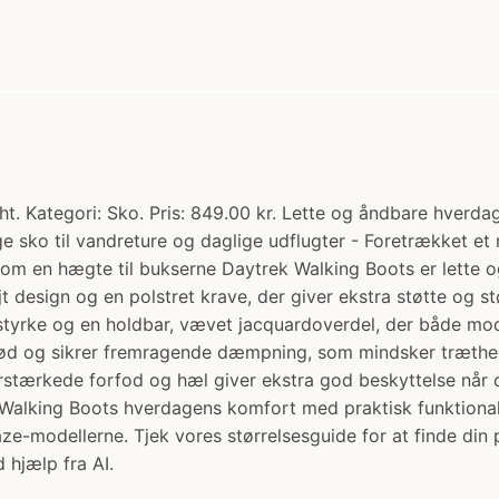
t. Kategori: Sko. Pris: 849.00 kr. Lette og åndbare hverd
ige sko til vandreture og daglige udflugter - Foretrækket e
 som en hægte til bukserne Daytrek Walking Boots er lette 
t design og en polstret krave, der giver ekstra støtte og 
dstyrke og en holdbar, vævet jacquardoverdel, der både mo
tød og sikrer fremragende dæmpning, som mindsker træthed
forstærkede forfod og hæl giver ekstra god beskyttelse når
Walking Boots hverdagens komfort med praktisk funktionalit
laze-modellerne. Tjek vores størrelsesguide for at finde di
 hjælp fra AI.