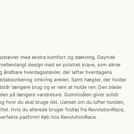
agsstøvler med ekstra komfort og dækning. Daytrek
t mellemlangt design med en polstret krave, som sikrer
og åndbare hverdagsstøvler, der løfter hverdagens
stødabsorbering omkring anklen. Samt hægter, der holder
dstår længere brug og er nem at holde ren. Den bløde
en på længere vandreture. Gummisålen giver solidt
 og hvor du skal bruge det. Uanset om du lufter hunden,
et. Hvis du allerede bruger fodtøj fra RevolutionRace,
n perfekte pasform! Køb hos RevolutionRace.