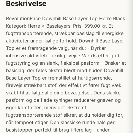
Beskrivelse
RevolutionRace Downhill Base Layer Top Herre Black.
Kategori: Herre > Baselayers. Pris: 399.00 kr. Et
fugttransporterende, strækbar basislag til energiske
aktiviteter under kølige forhold. Downhill Base Layer
Top er et fremragende valg, når du: - Dyrker
intensive aktiviteter i køligt vejr - Værdsætter god
fugtstyring og en slank, fleksibel pasform - Ønsker et
basislag, der føles ekstra blødt mod huden Downhill
Base Layer Top er fremstillet af hurtigtørrende,
firevejs strækbart stof, der effektivt fører fugt væk,
skabt til at følge alle dine bevægelser. Dens slanke
pasform og de flade syninger reducerer gnaven og
øger komforten, mens det ekstremt
fugttransporterende stof sikrer, at du holder dig tør,
når tempoet stiger. Den klassiske runde hals gør
basistoppen perfekt til brug i flere lag - under