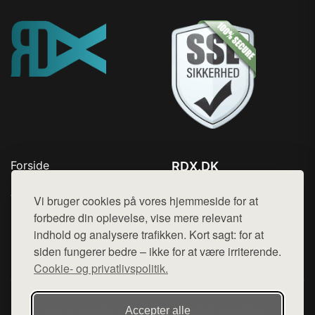
Forside
RDX.DK
Produkter
Tlf. 78768672
Top Rabatter
Vi bruger cookies på vores hjemmeside for at
Mail:
hej@want.dk
Blog
forbedre din oplevelse, vise mere relevant
Kontakt
indhold og analysere trafikken. Kort sagt: for at
Cookie- og privatlivspolitik
siden fungerer bedre – ikke for at være irriterende.
Cookie- og privatlivspolitik.
Denne side er en del af want.dk, der udgiver en række
Accepter alle