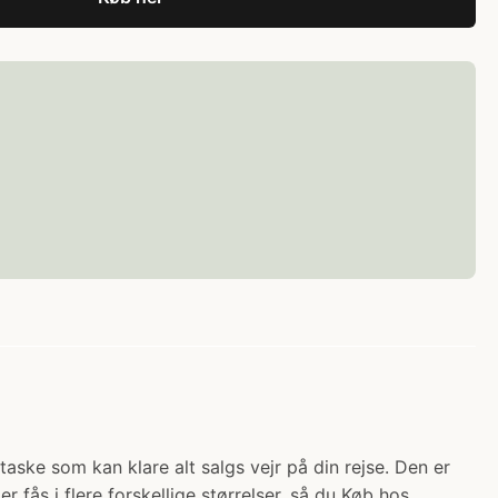
taske som kan klare alt salgs vejr på din rejse. Den er
er fås i flere forskellige størrelser, så du Køb hos