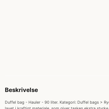
Beskrivelse
Duffel bag - Hauler - 90 liter. Kategori: Duffel bags > R
lavet i kraftigt materiale, som giver tasken ekstra styrke 