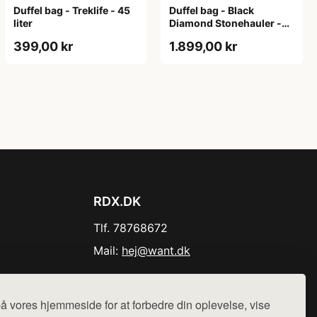
Duffel bag - Treklife - 45
Duffel bag - Black
liter
Diamond Stonehauler -
120 liter
399,00 kr
1.899,00 kr
RDX.DK
Tlf. 78768672
Mail:
hej@want.dk
Cookie- og privatlivspolitik
å vores hjemmeside for at forbedre din oplevelse, vise