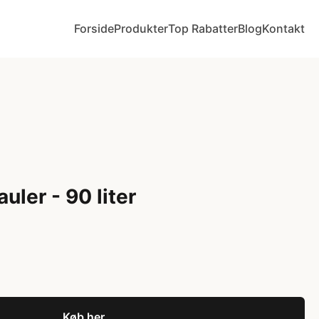
Forside
Produkter
Top Rabatter
Blog
Kontakt
uler - 90 liter
Køb her