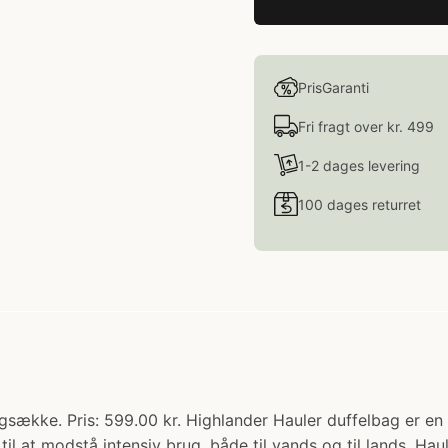
PrisGaranti
Fri fragt over kr. 499
1-2 dages levering
100 dages returret
ygsække. Pris: 599.00 kr. Highlander Hauler duffelbag er en 
til at modstå intensiv brug, både til vands og til lands. Haul