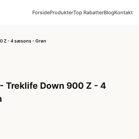
Forside
Produkter
Top Rabatter
Blog
Kontakt
0 Z - 4 sæsons - Grøn
 Treklife Down 900 Z - 4
n