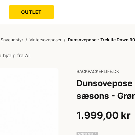
OUTLET
Soveudstyr
/
Vintersoveposer
/
Dunsovepose - Treklife Down 90
 hjælp fra AI.
BACKPACKERLIFE.DK
Dunsovepose -
sæsons - Grø
1.999,00 kr