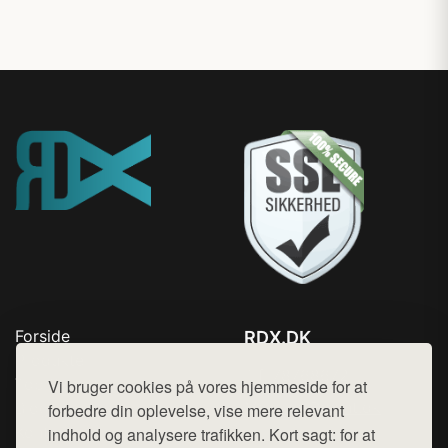
Forside
RDX.DK
Produkter
Tlf. 78768672
Top Rabatter
Vi bruger cookies på vores hjemmeside for at
Mail:
hej@want.dk
Blog
forbedre din oplevelse, vise mere relevant
Kontakt
indhold og analysere trafikken. Kort sagt: for at
Cookie- og privatlivspolitik