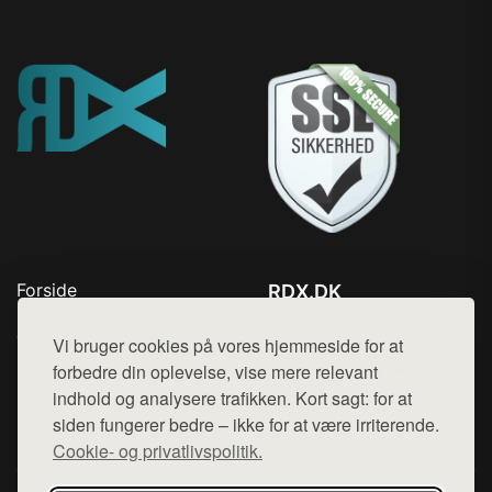
Forside
RDX.DK
Produkter
Tlf. 78768672
Top Rabatter
Vi bruger cookies på vores hjemmeside for at
Mail:
hej@want.dk
Blog
forbedre din oplevelse, vise mere relevant
Kontakt
indhold og analysere trafikken. Kort sagt: for at
Cookie- og privatlivspolitik
siden fungerer bedre – ikke for at være irriterende.
Cookie- og privatlivspolitik.