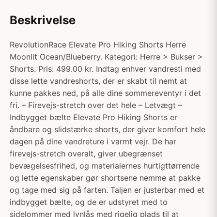
Beskrivelse
RevolutionRace Elevate Pro Hiking Shorts Herre
Moonlit Ocean/Blueberry. Kategori: Herre > Bukser >
Shorts. Pris: 499.00 kr. Indtag enhver vandresti med
disse lette vandreshorts, der er skabt til nemt at
kunne pakkes ned, på alle dine sommereventyr i det
fri. – Firevejs-stretch over det hele – Letvægt –
Indbygget bælte Elevate Pro Hiking Shorts er
åndbare og slidstærke shorts, der giver komfort hele
dagen på dine vandreture i varmt vejr. De har
firevejs-stretch overalt, giver ubegrænset
bevægelsesfrihed, og materialernes hurtigttørrende
og lette egenskaber gør shortsene nemme at pakke
og tage med sig på farten. Taljen er justerbar med et
indbygget bælte, og de er udstyret med to
sidelommer med lynlås med rigelig plads til at