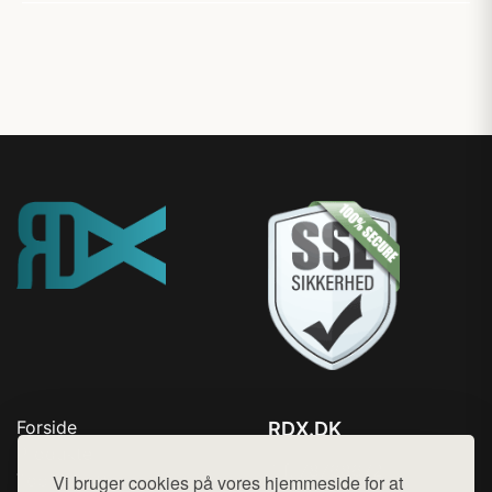
Forside
RDX.DK
Produkter
Tlf. 78768672
Top Rabatter
Vi bruger cookies på vores hjemmeside for at