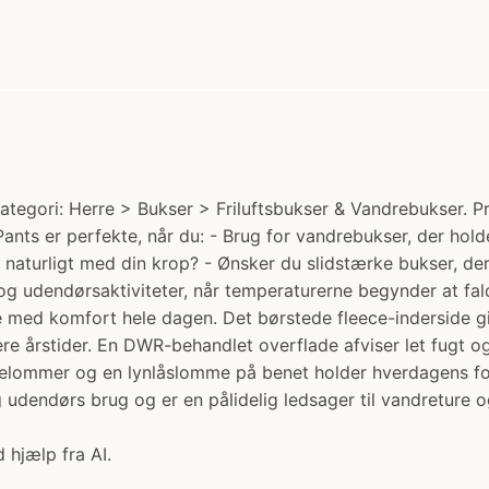
tegori: Herre > Bukser > Friluftsbukser & Vandrebukser. Pr
 Pants er perfekte, når du: - Brug for vandrebukser, der ho
g naturligt med din krop? - Ønsker du slidstærke bukser, de
g udendørsaktiviteter, når temperaturerne begynder at falde
 med komfort hele dagen. Det børstede fleece-inderside 
re årstider. En DWR-behandlet overflade afviser let fugt 
elommer og en lynlåslomme på benet holder hverdagens f
 udendørs brug og er en pålidelig ledsager til vandreture og
 hjælp fra AI.