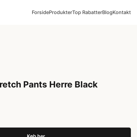
Forside
Produkter
Top Rabatter
Blog
Kontakt
retch Pants Herre Black
Køb her