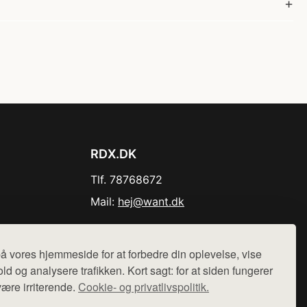
RDX.DK
Tlf. 78768672
Mail:
hej@want.dk
Cookie- og privatlivspolitik
å vores hjemmeside for at forbedre din oplevelse, vise
ld og analysere trafikken. Kort sagt: for at siden fungerer
være irriterende.
Cookie- og privatlivspolitik.
r sælges ikke varer fra denne side - vi henviser til de shops,