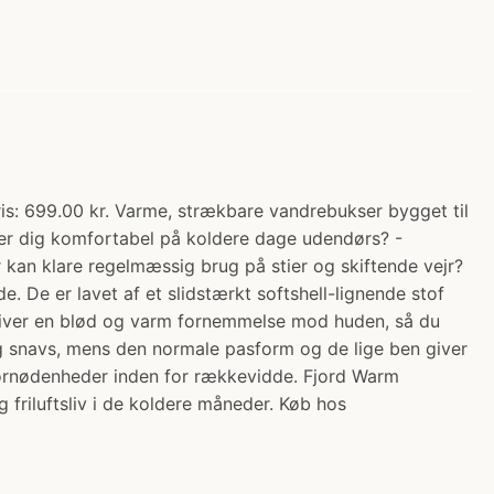
is: 699.00 kr. Varme, strækbare vandrebukser bygget til
lder dig komfortabel på koldere dage udendørs? -
r kan klare regelmæssig brug på stier og skiftende vejr?
. De er lavet af et slidstærkt softshell-lignende stof
giver en blød og varm fornemmelse mod huden, så du
og snavs, mens den normale pasform og de lige ben giver
ornødenheder inden for rækkevidde. Fjord Warm
 friluftsliv i de koldere måneder. Køb hos