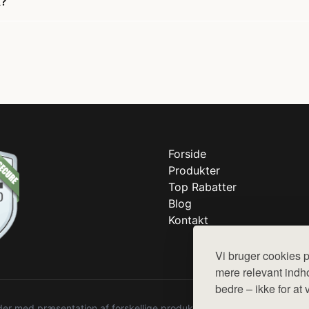
k?
Forside
Produkter
Top Rabatter
Blog
Kontakt
Vi bruger cookies p
mere relevant indho
bedre – ikke for at 
r med præsentation af forskellige produkter fra diverse webshops. De