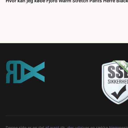
Hvor kan jeg købe Fjord Warm Stretch Pants Herre Blac
Denne side er en del af want.dk, der udgiver en række hjemmeside