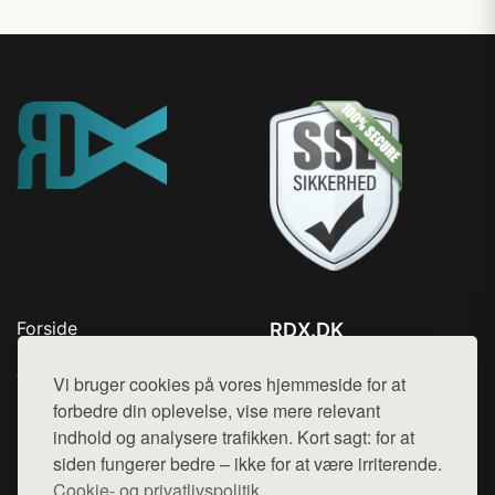
Forside
RDX.DK
Produkter
Tlf. 78768672
Top Rabatter
Vi bruger cookies på vores hjemmeside for at
Mail:
hej@want.dk
Blog
forbedre din oplevelse, vise mere relevant
Kontakt
indhold og analysere trafikken. Kort sagt: for at
Cookie- og privatlivspolitik
siden fungerer bedre – ikke for at være irriterende.
Cookie- og privatlivspolitik.