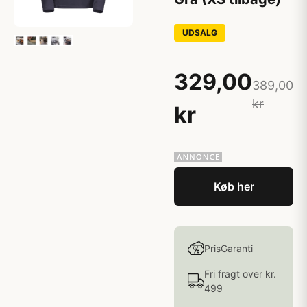
UDSALG
329,00
389,00
kr
kr
Køb her
PrisGaranti
Fri fragt over kr.
499