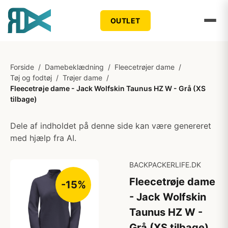
OUTLET
Forside
/
Damebeklædning
/
Fleecetrøjer dame
/
Tøj og fodtøj
/
Trøjer dame
/
Fleecetrøje dame - Jack Wolfskin Taunus HZ W - Grå (XS
tilbage)
Dele af indholdet på denne side kan være genereret
med hjælp fra AI.
BACKPACKERLIFE.DK
Fleecetrøje dame
-15%
- Jack Wolfskin
Taunus HZ W -
Grå (XS tilbage)