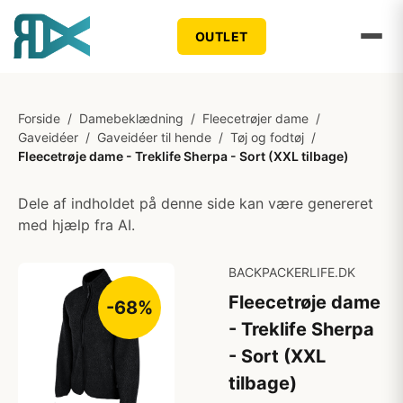
OUTLET
Forside
/
Damebeklædning
/
Fleecetrøjer dame
/
Gaveidéer
/
Gaveidéer til hende
/
Tøj og fodtøj
/
Fleecetrøje dame - Treklife Sherpa - Sort (XXL tilbage)
Dele af indholdet på denne side kan være genereret
med hjælp fra AI.
BACKPACKERLIFE.DK
Fleecetrøje dame
-68%
- Treklife Sherpa
- Sort (XXL
tilbage)