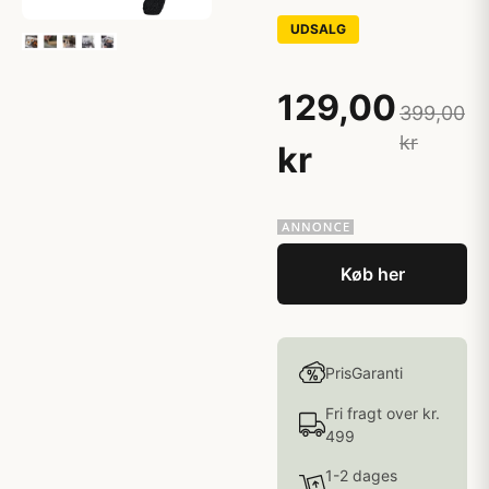
UDSALG
129,00
399,00
kr
kr
Køb her
PrisGaranti
Fri fragt over kr.
499
1-2 dages