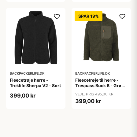
SPAR 19%
BACKPACKERLIFE.DK
BACKPACKERLIFE.DK
Fleecetrøje herre -
Fleecetrøje til herre -
Treklife Sherpa V2 - Sort
Trespass Buck B - Grøn
(S tilbage)
VEJL. PRIS 495,00 KR
399,00 kr
399,00 kr