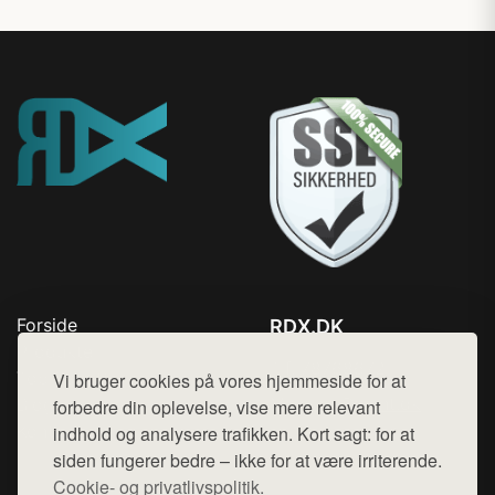
Forside
RDX.DK
Produkter
Tlf. 78768672
Top Rabatter
Vi bruger cookies på vores hjemmeside for at
Mail:
hej@want.dk
Blog
forbedre din oplevelse, vise mere relevant
Kontakt
indhold og analysere trafikken. Kort sagt: for at
Cookie- og privatlivspolitik
siden fungerer bedre – ikke for at være irriterende.
Cookie- og privatlivspolitik.