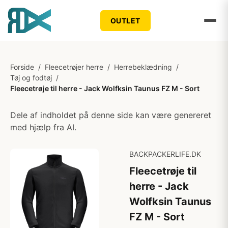
OUTLET
Forside
/
Fleecetrøjer herre
/
Herrebeklædning
/
Tøj og fodtøj
/
Fleecetrøje til herre - Jack Wolfksin Taunus FZ M - Sort
Dele af indholdet på denne side kan være genereret
med hjælp fra AI.
BACKPACKERLIFE.DK
Fleecetrøje til
herre - Jack
Wolfksin Taunus
FZ M - Sort