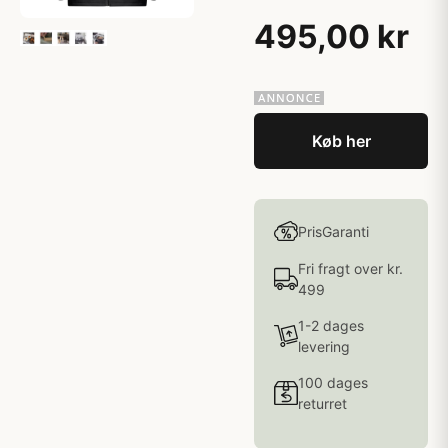
495,00 kr
Køb her
PrisGaranti
Fri fragt over kr.
499
1-2 dages
levering
100 dages
returret