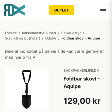
OUTLET
Forside
/
Køkkenudstyr & mad
/
Spiseudstyr
/
Survival og bushcraft
/
Udstyr
/
Foldbar skovl - Aquipe
Dele af indholdet på denne side kan være genereret
med hjælp fra AI.
BACKPACKERLIFE.DK
Foldbar skovl -
Aquipe
129,00 kr