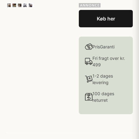
Køb her
PrisGaranti
Fri fragt over kr.
499
1-2 dages
levering
100 dages
returret