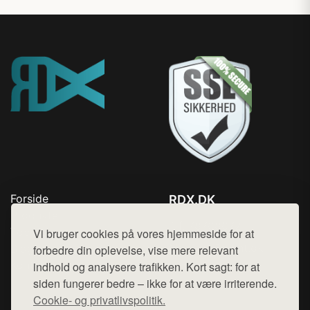
Forside
RDX.DK
Produkter
Tlf. 78768672
Top Rabatter
Vi bruger cookies på vores hjemmeside for at
Mail:
hej@want.dk
Blog
forbedre din oplevelse, vise mere relevant
Kontakt
indhold og analysere trafikken. Kort sagt: for at
Cookie- og privatlivspolitik
siden fungerer bedre – ikke for at være irriterende.
Cookie- og privatlivspolitik.