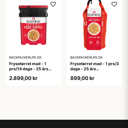
BACKPACKERLIFE.DK
BACKPACKERLIFE.DK
Frysetørret mad - 1
Frysetørret mad - 1 prs/3
prs/14 dage - 25 års
dage - 25 års
holdbarhed -
holdbarhed - Grab N' Go
2.899,00 kr
899,00 kr
Hovedretter
Bag