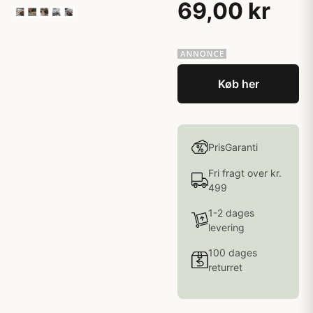
69,00 kr
Køb her
PrisGaranti
Fri fragt over kr.
499
1-2 dages
levering
100 dages
returret