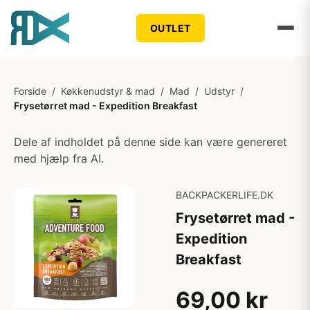
OUTLET
Forside
/
Køkkenudstyr & mad
/
Mad
/
Udstyr
/
Frysetørret mad - Expedition Breakfast
Dele af indholdet på denne side kan være genereret
med hjælp fra AI.
BACKPACKERLIFE.DK
Frysetørret mad -
Expedition
Breakfast
69,00 kr