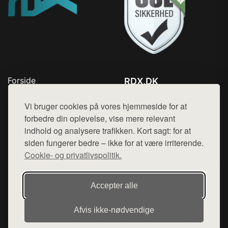
Forside
RDX.DK
Produkter
Tlf. 78768672
Top Rabatter
Vi bruger cookies på vores hjemmeside for at
Mail:
hej@want.dk
Blog
forbedre din oplevelse, vise mere relevant
Kontakt
indhold og analysere trafikken. Kort sagt: for at
Cookie- og privatlivspolitik
siden fungerer bedre – ikke for at være irriterende.
Cookie- og privatlivspolitik.
Denne side er en del af want.dk, der udgiver en række
Accepter alle
hjemmesider med præsentation af forskellige produkter fra
diverse webshops. Der sælges ikke varer fra denne side - vi
Afvis ikke‑nødvendige
henviser til de shops, som sælger varen. Vi har heller ikke