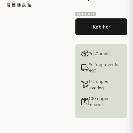
Køb her
PrisGaranti
Fri fragt over kr.
499
1-2 dages
levering
100 dages
returret