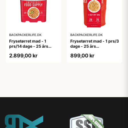
BACKPACKERLIFE.DK
BACKPACKERLIFE.DK
Frysetørret mad - 1
Frysetørret mad - 1 prs/3
prs/14 dage - 25 års
dage - 25 års
holdbarhed -
holdbarhed - Grab N' Go
2.899,00 kr
899,00 kr
Hovedretter
Bag