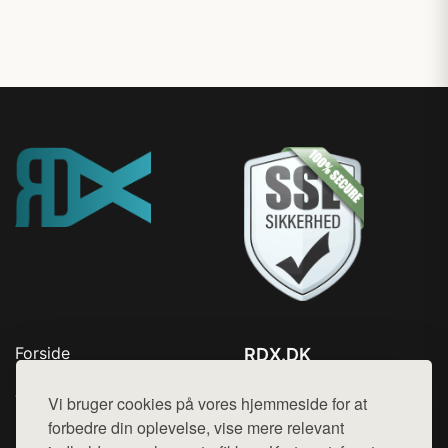
Forside
RDX.DK
Produkter
Tlf. 78768672
Top Rabatter
Vi bruger cookies på vores hjemmeside for at
Mail:
hej@want.dk
Blog
forbedre din oplevelse, vise mere relevant