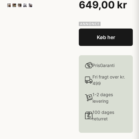
649,00 kr
Køb her
PrisGaranti
Fri fragt over kr.
499
1-2 dages
levering
100 dages
returret