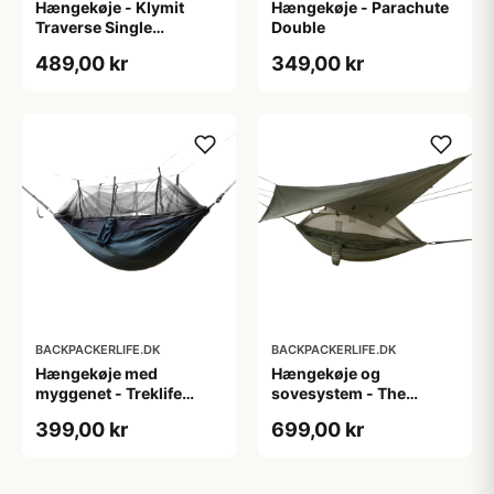
Hængekøje - Klymit
Hængekøje - Parachute
Traverse Single
Double
Hammock
489,00 kr
349,00 kr
BACKPACKERLIFE.DK
BACKPACKERLIFE.DK
Hængekøje med
Hængekøje og
myggenet - Treklife
sovesystem - The
Mosquito Hammock
Crusader - Med
399,00 kr
699,00 kr
myggenet