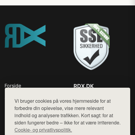
Forside
RDX.DK
Produkter
Tlf. 78768672
Top Rabatter
Vi bruger cookies på vores hjemmeside for at
Mail:
hej@want.dk
Blog
forbedre din oplevelse, vise mere relevant
Kontakt
indhold og analysere trafikken. Kort sagt: for at
Cookie- og privatlivspolitik
siden fungerer bedre – ikke for at være irriterende.
Cookie- og privatlivspolitik.