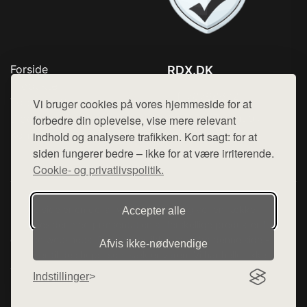
Forside
RDX.DK
Produkter
Tlf. 78768672
Top Rabatter
Vi bruger cookies på vores hjemmeside for at
Mail:
hej@want.dk
Blog
forbedre din oplevelse, vise mere relevant
Kontakt
indhold og analysere trafikken. Kort sagt: for at
Cookie- og privatlivspolitik
siden fungerer bedre – ikke for at være irriterende.
Cookie- og privatlivspolitik.
Denne side er en del af want.dk, der udgiver en række
Accepter alle
hjemmesider med præsentation af forskellige produkter fra
diverse webshops. Der sælges ikke varer fra denne side - vi
Afvis ikke‑nødvendige
henviser til de shops, som sælger varen. Vi har heller ikke
varerne på lager.
Indstillinger
© 2026 rdx.dk. Alle rettigheder forbeholdes.