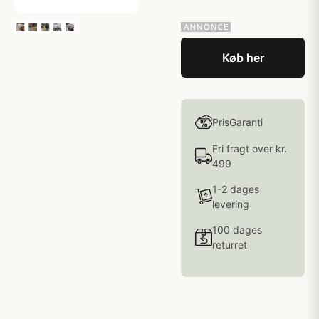
Køb her
PrisGaranti
Fri fragt over kr.
499
1-2 dages
levering
100 dages
returret